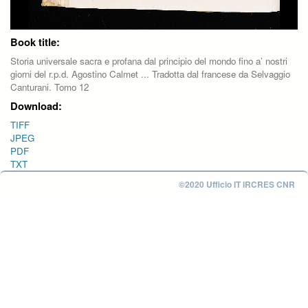
Book title:
Storia universale sacra e profana dal principio del mondo fino a’ nostri
giorni del r.p.d. Agostino Calmet ... Tradotta dal francese da Selvaggio
Canturani. Tomo 12
Download:
TIFF
JPEG
PDF
TXT
©2020 Ufficio IT IRCRES CNR