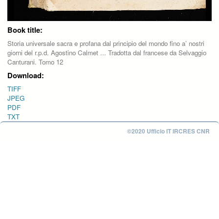
Book title:
Storia universale sacra e profana dal principio del mondo fino a’ nostri
giorni del r.p.d. Agostino Calmet ... Tradotta dal francese da Selvaggio
Canturani. Tomo 12
Download:
TIFF
JPEG
PDF
TXT
©2020 Ufficio IT IRCRES CNR