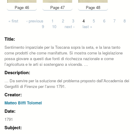
Page 46
Page 47
Page 48
Pages
« first
‹ previous
1
2
3
4
5
6
7
8
9
10
next ›
last »
Title:
Sentimento imparziale per la Toscana sopra la seta, e la lana tanto
come prodotti che come manifatture. Si mostra come la legislazione
possa giovare a questi due fonti di ricchezza nazionale e come
l'agricoltura e le arti si sostengano a vicenda. …
Description:
… Da servire per la soluzione del problema proposto dall'Accademia dei
Gergofili di Firenze per l'anno 1791.
Creator:
Matteo Biffi Tolomei
Date:
1791
Subject: