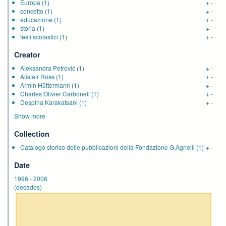
Europa
(1)
+
-
concetto
(1)
+
-
educazione
(1)
+
-
storia
(1)
+
-
testi scolastici
(1)
+
-
Creator
Aleksandra Petrović
(1)
+
-
Alistair Ross
(1)
+
-
Armin Hüttermann
(1)
+
-
Charles Olivier Carbonell
(1)
+
-
Despina Karakatsani
(1)
+
-
Show more
Collection
Catalogo storico delle pubblicazioni della Fondazione G.Agnelli
(1)
+
-
Date
1996
-
2006
(decades)