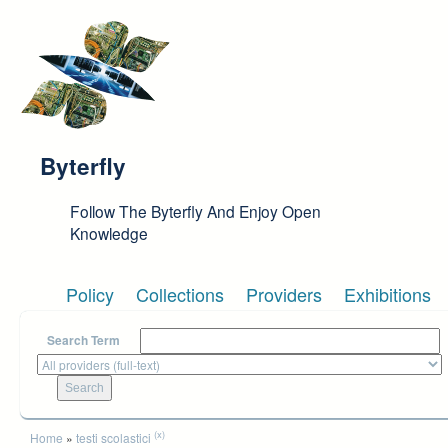
Skip to main content
Byterfly
Follow The Byterfly And Enjoy Open
Knowledge
Policy
Collections
Providers
Exhibitions
Search Term
You are here
(x)
Home
»
testi scolastici