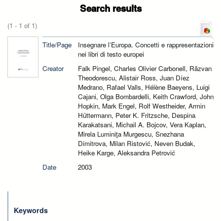
Search results
(1 - 1 of 1)
Title/Page
Insegnare l’Europa. Concetti e rappresentazioni
nei libri di testo europei
Creator
Falk Pingel, Charles Olivier Carbonell, Răzvan
Theodorescu, Alistair Ross, Juan Díez
Medrano, Rafael Valls, Hélène Baeyens, Luigi
Cajani, Olga Bombardelli, Keith Crawford, John
Hopkin, Mark Engel, Rolf Westheider, Armin
Hüttermann, Peter K. Fritzsche, Despina
Karakatsani, Michail A. Bojcov, Vera Kaplan,
Mirela Luminiţa Murgescu, Snezhana
Dimitrova, Milan Ristović, Neven Budak,
Heike Karge, Aleksandra Petrović
Date
2003
Keywords