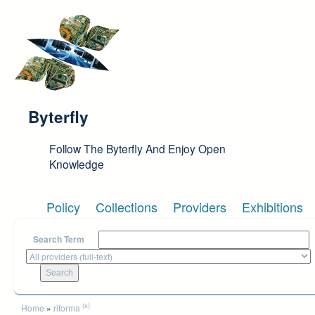
Skip to main content
Byterfly
Follow The Byterfly And Enjoy Open
Knowledge
Policy
Collections
Providers
Exhibitions
Search Term
You are here
(x)
Home
»
riforma