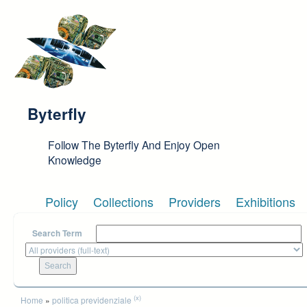
Skip to main content
Byterfly
Follow The Byterfly And Enjoy Open
Knowledge
Policy
Collections
Providers
Exhibitions
Search Term
You are here
(x)
Home
»
politica previdenziale