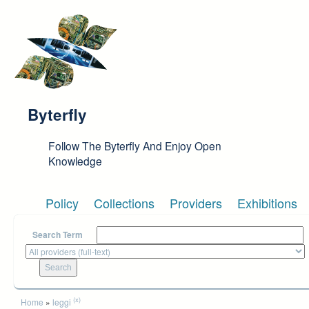
Skip to main content
Byterfly
Follow The Byterfly And Enjoy Open
Knowledge
Policy
Collections
Providers
Exhibitions
Search Term
You are here
(x)
Home
»
leggi