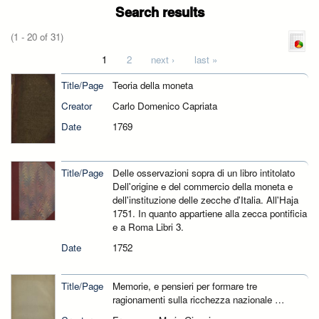
Search results
(1 - 20 of 31)
Pages
1
2
next ›
last »
Title/Page
Teoria della moneta
Creator
Carlo Domenico Capriata
Date
1769
Title/Page
Delle osservazioni sopra di un libro intitolato
Dell'origine e del commercio della moneta e
dell'instituzione delle zecche d'Italia. All'Haja
1751. In quanto appartiene alla zecca pontificia
e a Roma Libri 3.
Date
1752
Title/Page
Memorie, e pensieri per formare tre
ragionamenti sulla ricchezza nazionale …