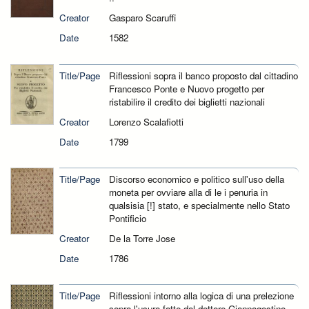
Creator
Gasparo Scaruffi
Date
1582
Title/Page
Riflessioni sopra il banco proposto dal cittadino
Francesco Ponte e Nuovo progetto per
ristabilire il credito dei biglietti nazionali
Creator
Lorenzo Scalafiotti
Date
1799
Title/Page
Discorso economico e politico sull'uso della
moneta per ovviare alla di le i penuria in
qualsisia [!] stato, e specialmente nello Stato
Pontificio
Creator
De la Torre Jose
Date
1786
Title/Page
Riflessioni intorno alla logica di una prelezione
sopra l'usura fatte dal dottore Giannagostino