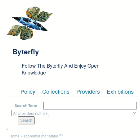
Skip to main content
Byterfly
Follow The Byterfly And Enjoy Open
Knowledge
Policy
Collections
Providers
Exhibitions
Search Term
You are here
(x)
Home
»
economia monetaria