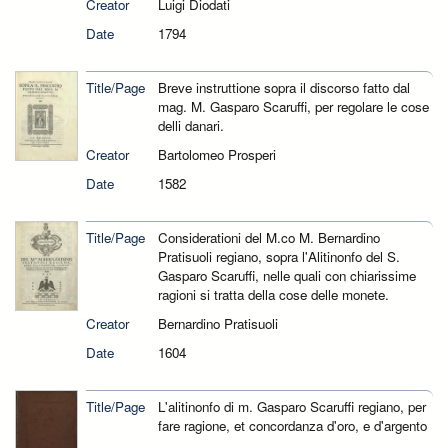
Creator
Luigi Diodati
Date
1794
Title/Page
Breve instruttione sopra il discorso fatto dal
mag. M. Gasparo Scaruffi, per regolare le cose
delli danari.
Creator
Bartolomeo Prosperi
Date
1582
Title/Page
Considerationi del M.co M. Bernardino
Pratisuoli regiano, sopra l'Alitinonfo del S.
Gasparo Scaruffi, nelle quali con chiarissime
ragioni si tratta della cose delle monete.
Creator
Bernardino Pratisuoli
Date
1604
Title/Page
L'alitinonfo di m. Gasparo Scaruffi regiano, per
fare ragione, et concordanza d'oro, e d'argento
..