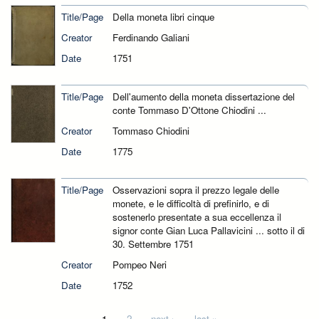
Title/Page
Della moneta libri cinque
Creator
Ferdinando Galiani
Date
1751
Title/Page
Dell'aumento della moneta dissertazione del
conte Tommaso D'Ottone Chiodini ...
Creator
Tommaso Chiodini
Date
1775
Title/Page
Osservazioni sopra il prezzo legale delle
monete, e le difficoltà di prefinirlo, e di
sostenerlo presentate a sua eccellenza il
signor conte Gian Luca Pallavicini ... sotto il di
30. Settembre 1751
Creator
Pompeo Neri
Date
1752
1
2
next ›
last »