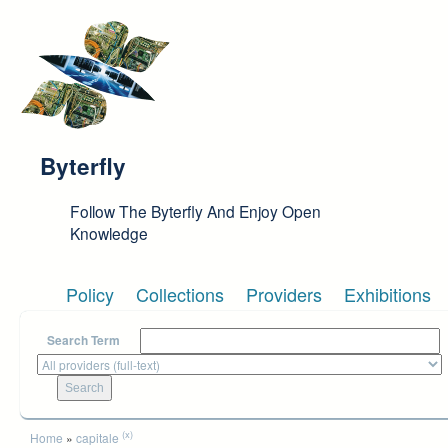
Skip to main content
Byterfly
Follow The Byterfly And Enjoy Open
Knowledge
Policy
Collections
Providers
Exhibitions
Search Term
You are here
(x)
Home
»
capitale