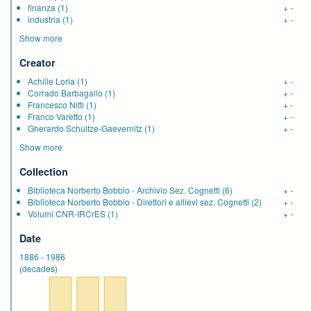
finanza
(1)
+
-
industria
(1)
+
-
Show more
Creator
Achille Loria
(1)
+
-
Corrado Barbagallo
(1)
+
-
Francesco Nitti
(1)
+
-
Franco Varetto
(1)
+
-
Gherardo Schultze-Gaevernitz
(1)
+
-
Show more
Collection
Biblioteca Norberto Bobbio - Archivio Sez. Cognetti
(6)
+
-
Biblioteca Norberto Bobbio - Direttori e allievi sez. Cognetti
(2)
+
-
Volumi CNR-IRCrES
(1)
+
-
Date
1886
-
1986
(decades)