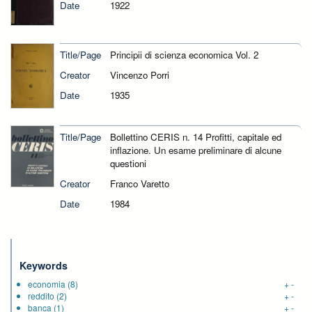
Date
1922
Title/Page
Principii di scienza economica Vol. 2
Creator
Vincenzo Porri
Date
1935
Title/Page
Bollettino CERIS n. 14 Profitti, capitale ed
inflazione. Un esame preliminare di alcune
questioni
Creator
Franco Varetto
Date
1984
Keywords
economia
(8)
+
-
reddito
(2)
+
-
banca
(1)
+
-