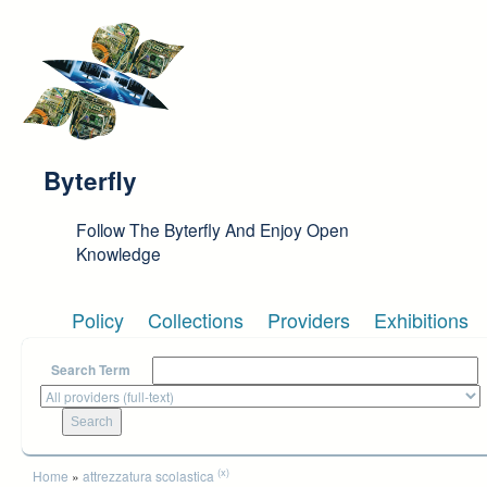
Skip to main content
Byterfly
Follow The Byterfly And Enjoy Open
Knowledge
Policy
Collections
Providers
Exhibitions
Search Term
You are here
(x)
Home
»
attrezzatura scolastica