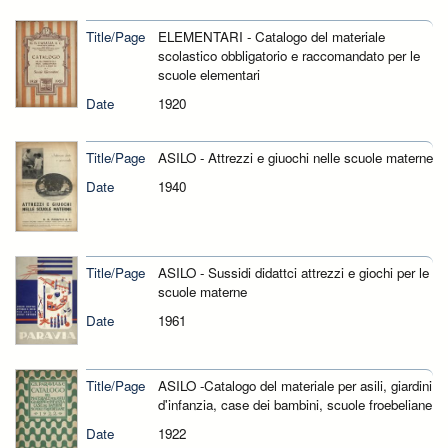
Title/Page
ELEMENTARI - Catalogo del materiale
scolastico obbligatorio e raccomandato per le
scuole elementari
Date
1920
Title/Page
ASILO - Attrezzi e giuochi nelle scuole materne
Date
1940
Title/Page
ASILO - Sussidi didattci attrezzi e giochi per le
scuole materne
Date
1961
Title/Page
ASILO -Catalogo del materiale per asili, giardini
d'infanzia, case dei bambini, scuole froebeliane
Date
1922