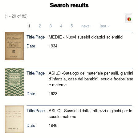
Search results
(1 - 20 of 82)
Pages
1
2
3
4
5
next ›
last »
Title/Page
MEDIE - Nuovi sussidi didattici scientifici
Date
1934
Title/Page
ASILO -Catalogo del materiale per asili, giardini
d'infanzia, case dei bambini, scuole froebeliane
e materne
Date
1928
Title/Page
ASILO - Sussidi didattci attrezzi e giochi per le
scuole materne
Date
1946