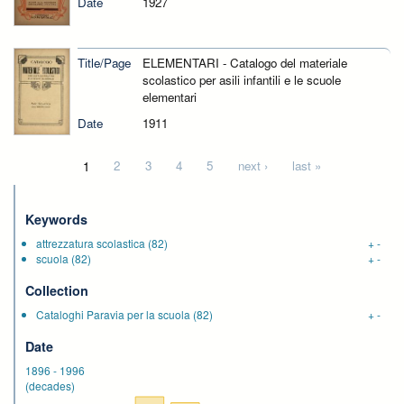
Date
1927
Title/Page
ELEMENTARI - Catalogo del materiale
scolastico per asili infantili e le scuole
elementari
Date
1911
Pages
1
2
3
4
5
next ›
last »
Keywords
attrezzatura scolastica
(82)
+
-
scuola
(82)
+
-
Collection
Cataloghi Paravia per la scuola
(82)
+
-
Date
1896
-
1996
(decades)