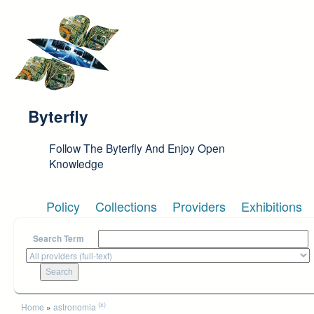
Skip to main content
Byterfly
Follow The Byterfly And Enjoy Open
Knowledge
Policy
Collections
Providers
Exhibitions
Search Term
You are here
(x)
Home
»
astronomia