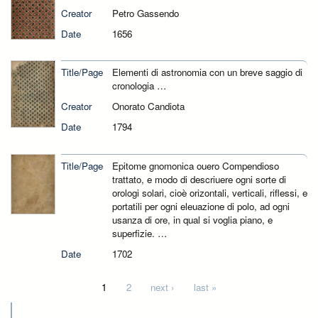
Creator
Petro Gassendo
Date
1656
Title/Page
Elementi di astronomia con un breve saggio di
cronologia …
Creator
Onorato Candiota
Date
1794
Title/Page
Epitome gnomonica ouero Compendioso
trattato, e modo di descriuere ogni sorte di
orologi solari, cioè orizontali, verticali, riflessi, e
portatili per ogni eleuazione di polo, ad ogni
usanza di ore, in qual si voglia piano, e
superfizie. …
Date
1702
Pages
1
2
next ›
last »