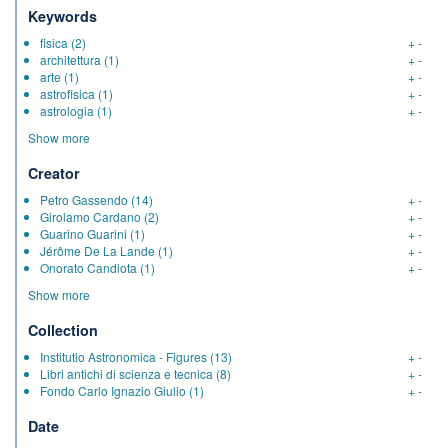
Keywords
fisica
(2)
+
-
architettura
(1)
+
-
arte
(1)
+
-
astrofisica
(1)
+
-
astrologia
(1)
+
-
Show more
Creator
Petro Gassendo
(14)
+
-
Girolamo Cardano
(2)
+
-
Guarino Guarini
(1)
+
-
Jérôme De La Lande
(1)
+
-
Onorato Candiota
(1)
+
-
Show more
Collection
Institutio Astronomica - Figures
(13)
+
-
Libri antichi di scienza e tecnica
(8)
+
-
Fondo Carlo Ignazio Giulio
(1)
+
-
Date