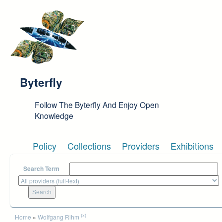
Skip to main content
Byterfly
Follow The Byterfly And Enjoy Open
Knowledge
Policy
Collections
Providers
Exhibitions
Search Term
You are here
(x)
Home
»
Wolfgang Rihm