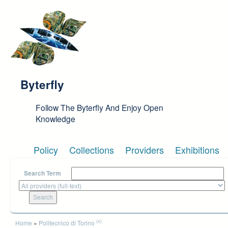
Skip to main content
Byterfly
Follow The Byterfly And Enjoy Open
Knowledge
Policy
Collections
Providers
Exhibitions
Search Term
You are here
(x)
Home
»
Politecnico di Torino