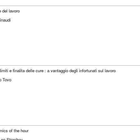
e del lavoro
Einaudi
limiti e finalita delle cure : a vantaggio degli infortunati sul lavoro
o Tovo
ics of the hour
 Loe Strachey