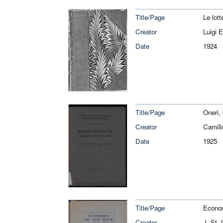
Title/Page
Le lott
Creator
Luigi 
Date
1924
Title/Page
Oneri, 
Creator
Camill
Date
1925
Title/Page
Econom
Creator
J. St.