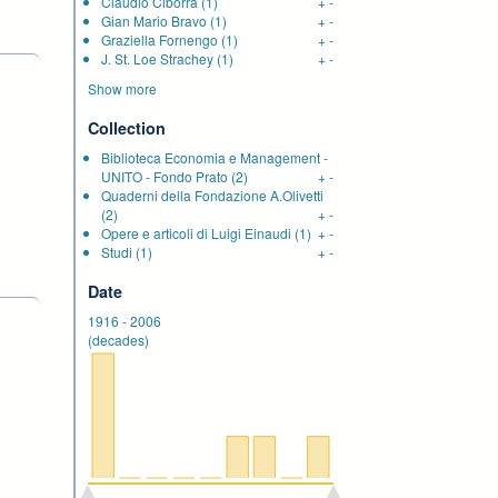
Claudio Ciborra
(1)
+
-
Gian Mario Bravo
(1)
+
-
Graziella Fornengo
(1)
+
-
J. St. Loe Strachey
(1)
+
-
Show more
Collection
Biblioteca Economia e Management -
UNITO - Fondo Prato
(2)
+
-
Quaderni della Fondazione A.Olivetti
(2)
+
-
Opere e articoli di Luigi Einaudi
(1)
+
-
Studi
(1)
+
-
Date
1916
-
2006
(decades)