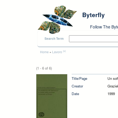
Skip to main content
Byterfly
Follow The Byt
Search Term
You are here
(x)
Home
»
Lavoro
(1 - 6 of 6)
Title/Page
Un soff
Creator
Grazie
Date
1999