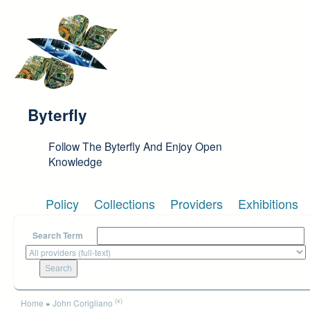
Skip to main content
Byterfly
Follow The Byterfly And Enjoy Open
Knowledge
Policy
Collections
Providers
Exhibitions
Search Term
You are here
(x)
Home
»
John Corigliano