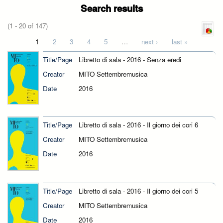
Search results
(1 - 20 of 147)
Pages
1
2
3
4
5
…
next ›
last »
Title/Page
Libretto di sala - 2016 - Senza eredi
Creator
MITO Settembremusica
Date
2016
Title/Page
Libretto di sala - 2016 - Il giorno dei cori 6
Creator
MITO Settembremusica
Date
2016
Title/Page
Libretto di sala - 2016 - Il giorno dei cori 5
Creator
MITO Settembremusica
Date
2016