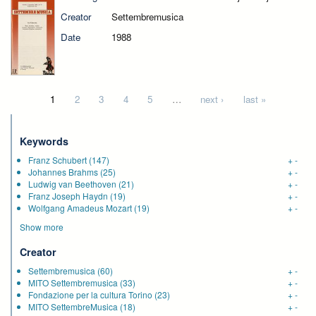
Creator
Settembremusica
Date
1988
Pages
1
2
3
4
5
…
next ›
last »
Keywords
Franz Schubert
(147)
+
-
Johannes Brahms
(25)
+
-
Ludwig van Beethoven
(21)
+
-
Franz Joseph Haydn
(19)
+
-
Wolfgang Amadeus Mozart
(19)
+
-
Show more
Creator
Settembremusica
(60)
+
-
MITO Settembremusica
(33)
+
-
Fondazione per la cultura Torino
(23)
+
-
MITO SettembreMusica
(18)
+
-