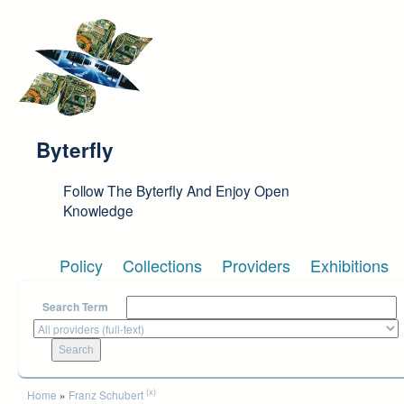
Skip to main content
Byterfly
Follow The Byterfly And Enjoy Open
Knowledge
Policy
Collections
Providers
Exhibitions
Search Term
You are here
(x)
Home
»
Franz Schubert