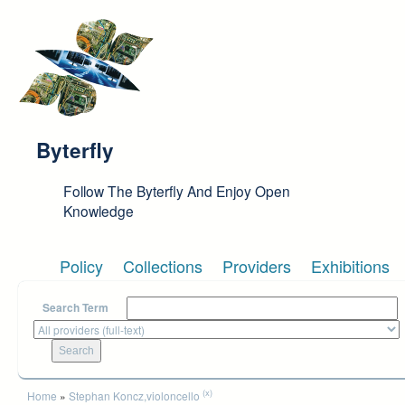
Skip to main content
Byterfly
Follow The Byterfly And Enjoy Open
Knowledge
Policy
Collections
Providers
Exhibitions
Search Term
You are here
(x)
Home
»
Stephan Koncz,violoncello