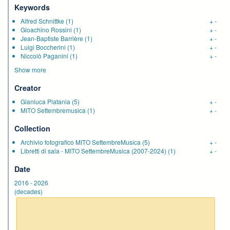
Keywords
Alfred Schnittke
(1)
+
-
Gioachino Rossini
(1)
+
-
Jean-Baptiste Barrière
(1)
+
-
Luigi Boccherini
(1)
+
-
Niccolò Paganini
(1)
+
-
Show more
Creator
Gianluca Platania
(5)
+
-
MITO Settembremusica
(1)
+
-
Collection
Archivio fotografico MITO SettembreMusica
(5)
+
-
Libretti di sala - MITO SettembreMusica (2007-2024)
(1)
+
-
Date
2016
-
2026
(decades)