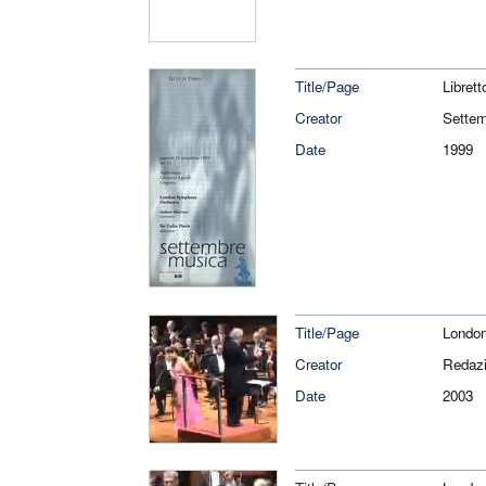
Title/Page
Libret
Creator
Sette
Date
1999
Title/Page
London
Creator
Redazi
Date
2003