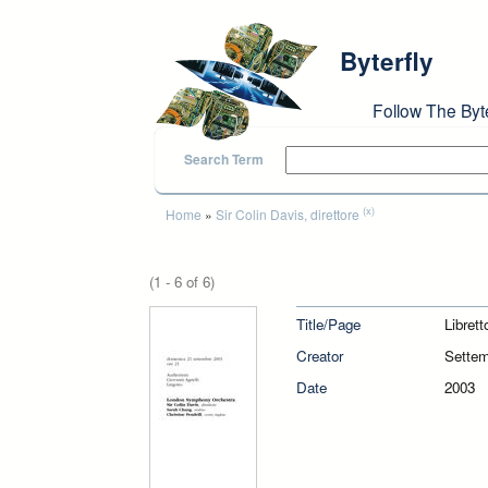
Skip to main content
Byterfly
Follow The Byt
Search Term
You are here
(x)
Home
»
Sir Colin Davis, direttore
(1 - 6 of 6)
Title/Page
Libret
Creator
Sette
Date
2003