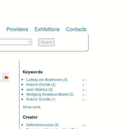
Providers
Exhibitions
Contacts
Keywords
Ludwig van Beethoven
(3)
+
-
Antonin Dvořák
(2)
+
-
Jean Sibelius
(2)
+
-
Wolfgang Amadeus Mozart
(2)
+
-
Antonín Dvořák
(1)
+
-
Show more
Creator
Settembremusica
(3)
+
-