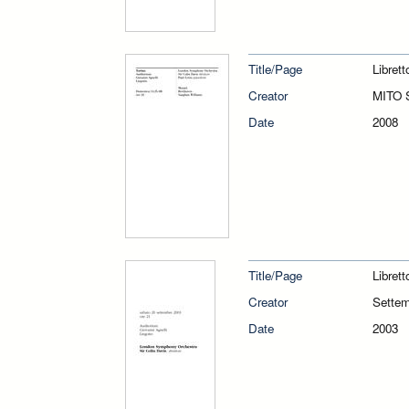
Title/Page
Libret
Creator
MITO 
Date
2008
Title/Page
Libret
Creator
Sette
Date
2003