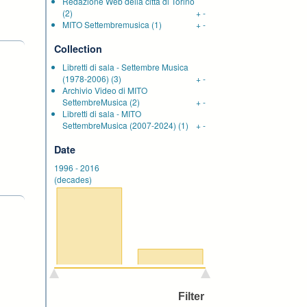
Redazione Web della città di Torino
(2)
+
-
MITO Settembremusica
(1)
+
-
Collection
Libretti di sala - Settembre Musica
(1978-2006)
(3)
+
-
Archivio Video di MITO
SettembreMusica
(2)
+
-
Libretti di sala - MITO
SettembreMusica (2007-2024)
(1)
+
-
Date
1996
-
2016
(decades)