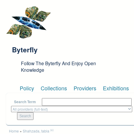
Skip to main content
Byterfly
Follow The Byterfly And Enjoy Open
Knowledge
Policy
Collections
Providers
Exhibitions
Search Term
You are here
(x)
Home
»
Shahzada, tabla