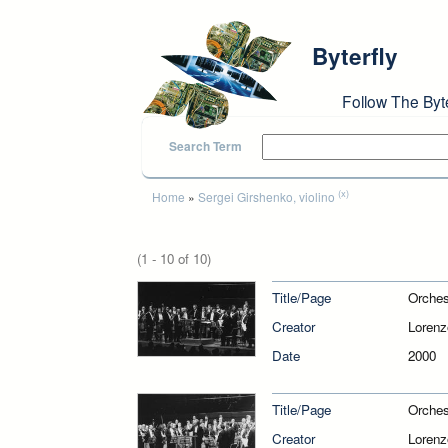
Skip to main content
Byterfly
Follow The Byt
Search Term
You are here
(x)
Home
»
Sergei Girshenko, violino
(1 - 10 of 10)
Title/Page
Orches
Creator
Loren
Date
2000
Title/Page
Orches
Creator
Loren