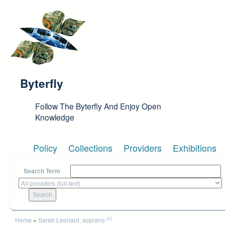
Skip to main content
Byterfly
Follow The Byterfly And Enjoy Open
Knowledge
Policy
Collections
Providers
Exhibitions
Search Term
You are here
(x)
Home
»
Sarah Leonard, soprano