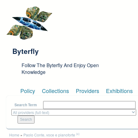
Skip to main content
Byterfly
Follow The Byterfly And Enjoy Open
Knowledge
Policy
Collections
Providers
Exhibitions
Search Term
You are here
(x)
Home
»
Paolo Conte, voce e pianoforte