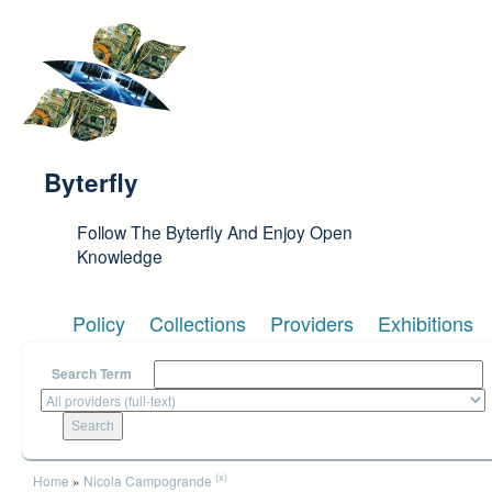
Skip to main content
Byterfly
Follow The Byterfly And Enjoy Open
Knowledge
Policy
Collections
Providers
Exhibitions
Search Term
You are here
(x)
Home
»
Nicola Campogrande