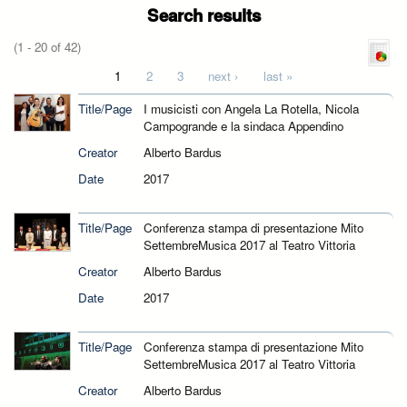
Search results
(1 - 20 of 42)
Pages
1
2
3
next ›
last »
Title/Page
I musicisti con Angela La Rotella, Nicola
Campogrande e la sindaca Appendino
Creator
Alberto Bardus
Date
2017
Title/Page
Conferenza stampa di presentazione Mito
SettembreMusica 2017 al Teatro Vittoria
Creator
Alberto Bardus
Date
2017
Title/Page
Conferenza stampa di presentazione Mito
SettembreMusica 2017 al Teatro Vittoria
Creator
Alberto Bardus