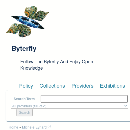
Skip to main content
Byterfly
Follow The Byterfly And Enjoy Open
Knowledge
Policy
Collections
Providers
Exhibitions
Search Term
You are here
(x)
Home
»
Michele Eynard