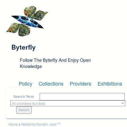
Skip to main content
Byterfly
Follow The Byterfly And Enjoy Open
Knowledge
Policy
Collections
Providers
Exhibitions
Search Term
You are here
(x)
Home
»
Massimo Ranieri, voce