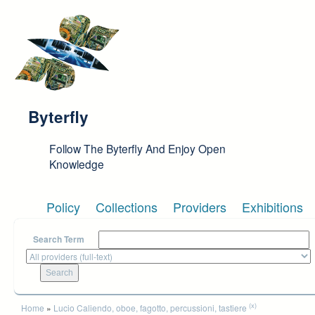
Skip to main content
Byterfly
Follow The Byterfly And Enjoy Open
Knowledge
Policy
Collections
Providers
Exhibitions
Search Term
You are here
(x)
Home
»
Lucio Caliendo, oboe, fagotto, percussioni, tastiere