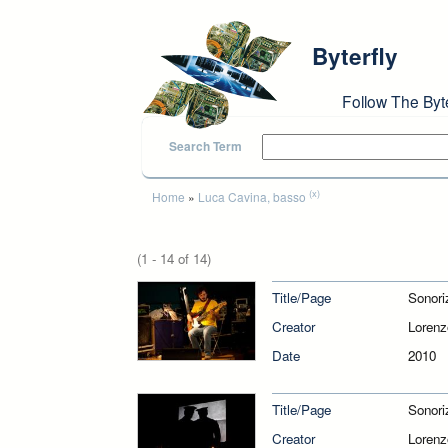
Skip to main content
Byterfly
Follow The Byt
Search Term
You are here
(x)
Home
»
Luca Cavina, basso
(1 - 14 of 14)
Title/Page
Sonori
Creator
Lorenz
Date
2010
Title/Page
Sonori
Creator
Lorenz