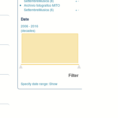
SettembreMusica
(8)
+
-
Archivio fotografico MITO
SettembreMusica
(6)
+
-
Date
2006
-
2016
(decades)
Specify date range:
Show