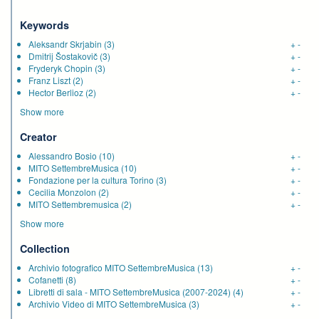
Keywords
Aleksandr Skrjabin
(3)
+
-
Dmitrij Šostakovič
(3)
+
-
Fryderyk Chopin
(3)
+
-
Franz Liszt
(2)
+
-
Hector Berlioz
(2)
+
-
Show more
Creator
Alessandro Bosio
(10)
+
-
MITO SettembreMusica
(10)
+
-
Fondazione per la cultura Torino
(3)
+
-
Cecilia Monzolon
(2)
+
-
MITO Settembremusica
(2)
+
-
Show more
Collection
Archivio fotografico MITO SettembreMusica
(13)
+
-
Cofanetti
(8)
+
-
Libretti di sala - MITO SettembreMusica (2007-2024)
(4)
+
-
Archivio Video di MITO SettembreMusica
(3)
+
-