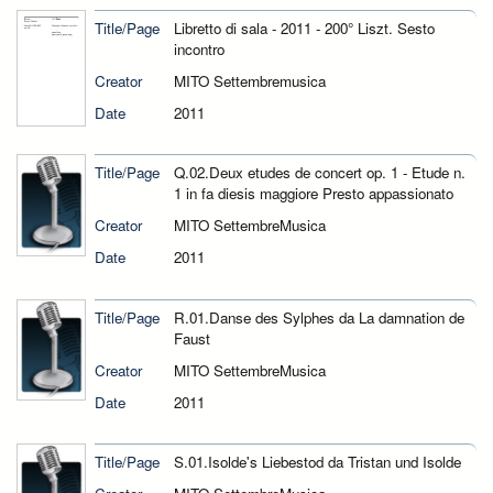
Title/Page
Libretto di sala - 2011 - 200° Liszt. Sesto
incontro
Creator
MITO Settembremusica
Date
2011
Title/Page
Q.02.Deux etudes de concert op. 1 - Etude n.
1 in fa diesis maggiore Presto appassionato
Creator
MITO SettembreMusica
Date
2011
Title/Page
R.01.Danse des Sylphes da La damnation de
Faust
Creator
MITO SettembreMusica
Date
2011
Title/Page
S.01.Isolde's Liebestod da Tristan und Isolde