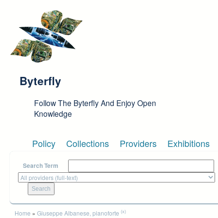
Skip to main content
Byterfly
Follow The Byterfly And Enjoy Open
Knowledge
Policy
Collections
Providers
Exhibitions
Search Term
You are here
(x)
Home
»
Giuseppe Albanese, pianoforte