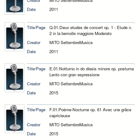
Creator
MITO SettembreMusica
Date
2011
Title/Page
Q.01.Deux etudes de concert op. 1 - Etude n.
2 in la bemolle maggiore Moderato
Creator
MITO SettembreMusica
Date
2011
Title/Page
E.01.Notturno in do diesis minore op. postuma
Lento con gran espressione
Creator
MITO SettembreMusica
Date
2015
Title/Page
F.01.Poème-Nocturne op. 61 Avec une grâce
capricieuse
Creator
MITO SettembreMusica
Date
2015