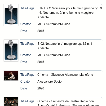
Title/Page
F.02.Da 2 Morceaux pour la main gauche op. 9
- 4. Nocturne n. 2 in re bemolle maggiore
Andante
Creator
MITO SettembreMusica
Date
2015
Title/Page
E.02.Notturno in si maggiore op. 62 n. 1
Andante
Creator
MITO SettembreMusica
Date
2015
Title/Page
Cinema - Giuseppe Albanese, pianoforte
Creator
Alessandro Bosio
Date
2020
Title/Page
Cinema - Orchestra del Teatro Regio con
Sesto Quatrini, direttore, Giuseppe Albanese,