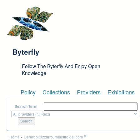
Skip to main content
Byterfly
Follow The Byterfly And Enjoy Open
Knowledge
Policy
Collections
Providers
Exhibitions
Search Term
You are here
(x)
Home
»
Gerardo Bizzarro, maestro del coro