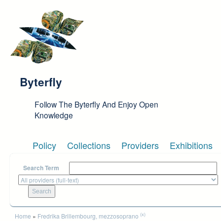
Skip to main content
Byterfly
Follow The Byterfly And Enjoy Open
Knowledge
Policy
Collections
Providers
Exhibitions
Search Term
You are here
(x)
Home
»
Fredrika Brillembourg, mezzosoprano