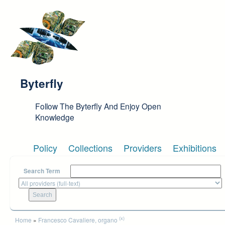
Skip to main content
Byterfly
Follow The Byterfly And Enjoy Open
Knowledge
Policy
Collections
Providers
Exhibitions
Search Term
You are here
(x)
Home
»
Francesco Cavaliere, organo