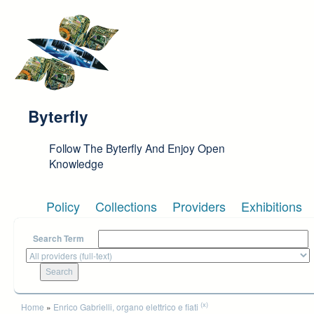
Skip to main content
Byterfly
Follow The Byterfly And Enjoy Open
Knowledge
Policy
Collections
Providers
Exhibitions
Search Term
You are here
(x)
Home
»
Enrico Gabrielli, organo elettrico e fiati