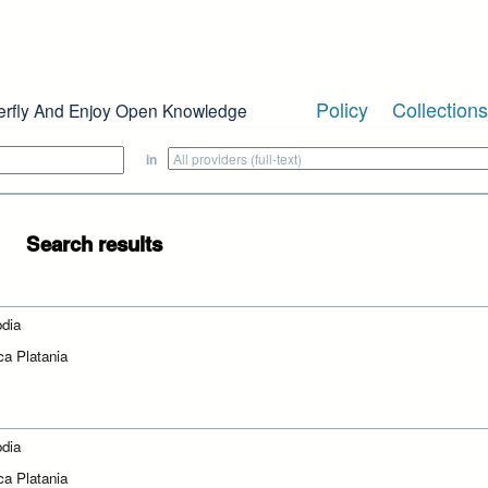
Policy
Collections
erfly And Enjoy Open Knowledge
in
Search results
dia
ca Platania
dia
ca Platania