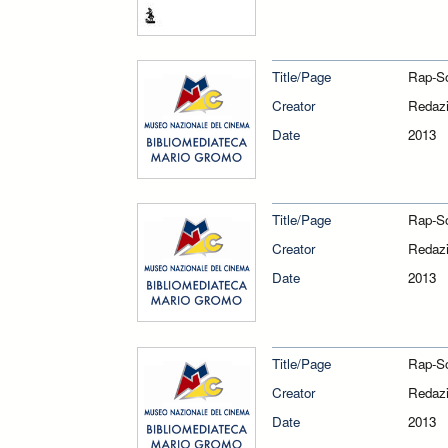
Title/Page
Rap-So
Creator
Redazi
Date
2013
Title/Page
Rap-So
Creator
Redazi
Date
2013
Title/Page
Rap-So
Creator
Redazi
Date
2013