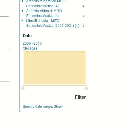
Archivio fotografico MITO
SettembreMusica
(4)
+
-
Archivio Video di MITO
SettembreMusica
(4)
+
-
Libretti di sala - MITO
SettembreMusica (2007-2024)
(1)
+
-
Date
2006
-
2016
(decades)
Specify date range:
Show