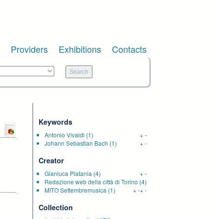
Providers
Exhibitions
Contacts
Keywords
Antonio Vivaldi
(1)
+
-
Johann Sebastian Bach
(1)
+
-
Creator
Gianluca Platania
(4)
+
-
Redazione web della città di Torino
(4)
MITO Settembremusica
(1)
+
-
+
-
Collection