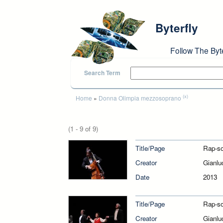
Skip to main content
Byterfly
Follow The Byt
Search Term
You are here
(x)
Home
»
Donna Olimpia mezzosoprano
(1 - 9 of 9)
Title/Page
Rap-so
Creator
Gianlu
Date
2013
Title/Page
Rap-so
Creator
Gianlu