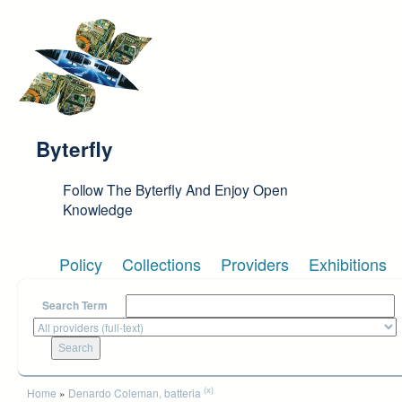
Skip to main content
Byterfly
Follow The Byterfly And Enjoy Open
Knowledge
Policy
Collections
Providers
Exhibitions
Search Term
You are here
(x)
Home
»
Denardo Coleman, batteria