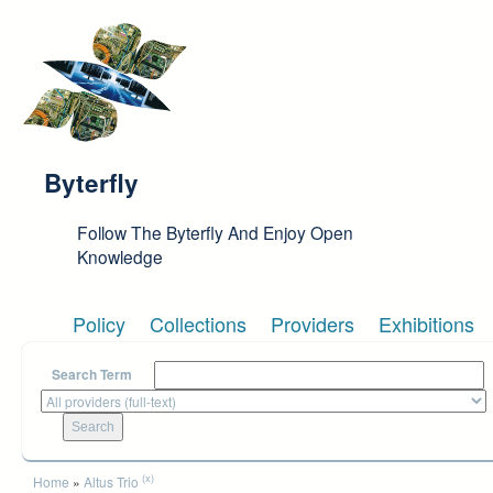
Skip to main content
Byterfly
Follow The Byterfly And Enjoy Open
Knowledge
Policy
Collections
Providers
Exhibitions
Search Term
You are here
(x)
Home
»
Altus Trio