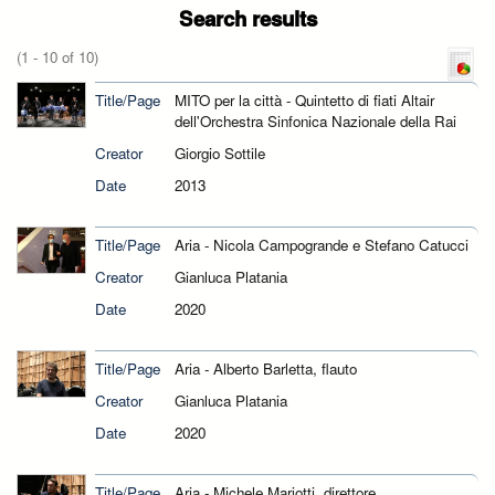
Search results
(1 - 10 of 10)
Title/Page
MITO per la città - Quintetto di fiati Altair
dell'Orchestra Sinfonica Nazionale della Rai
Creator
Giorgio Sottile
Date
2013
Title/Page
Aria - Nicola Campogrande e Stefano Catucci
Creator
Gianluca Platania
Date
2020
Title/Page
Aria - Alberto Barletta, flauto
Creator
Gianluca Platania
Date
2020
Title/Page
Aria - Michele Mariotti, direttore