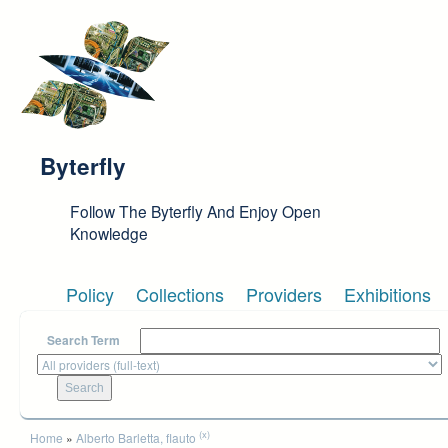
Skip to main content
Byterfly
Follow The Byterfly And Enjoy Open
Knowledge
Policy
Collections
Providers
Exhibitions
Search Term
You are here
(x)
Home
»
Alberto Barletta, flauto