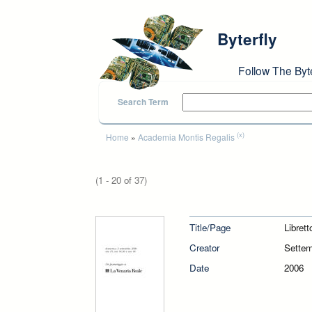
Skip to main content
Byterfly
Follow The Byt
Search Term
You are here
(x)
Home
»
Academia Montis Regalis
(1 - 20 of 37)
Pages
Title/Page
Libret
Creator
Sette
Date
2006