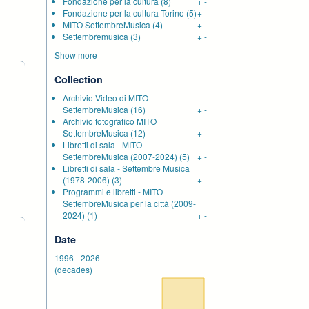
Fondazione per la cultura
(8)
+
-
Fondazione per la cultura Torino
(5)
+
-
MITO SettembreMusica
(4)
+
-
Settembremusica
(3)
+
-
Show more
Collection
Archivio Video di MITO
SettembreMusica
(16)
+
-
Archivio fotografico MITO
SettembreMusica
(12)
+
-
Libretti di sala - MITO
SettembreMusica (2007-2024)
(5)
+
-
Libretti di sala - Settembre Musica
(1978-2006)
(3)
+
-
Programmi e libretti - MITO
SettembreMusica per la città (2009-
2024)
(1)
+
-
Date
1996
-
2026
(decades)