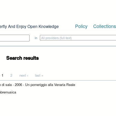
Policy
Collections
erfly And Enjoy Open Knowledge
in
Search results
1
2
next ›
last »
to di sala - 2006 - Un pomeriggio alla Venaria Reale
mbremusica