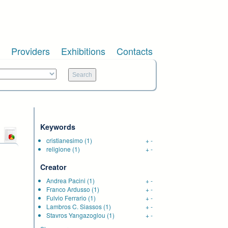
Providers
Exhibitions
Contacts
Keywords
cristianesimo
(1)
+
-
religione
(1)
+
-
Creator
Andrea Pacini
(1)
+
-
Franco Ardusso
(1)
+
-
Fulvio Ferrario
(1)
+
-
Lambros C. Siassos
(1)
+
-
Stavros Yangazoglou
(1)
+
-