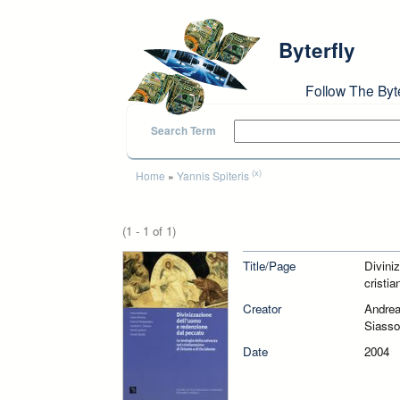
Skip to main content
Byterfly
Follow The Byt
Search Term
You are here
(x)
Home
»
Yannis Spiteris
(1 - 1 of 1)
Title/Page
Divini
cristi
Creator
Andrea
Siasso
Date
2004