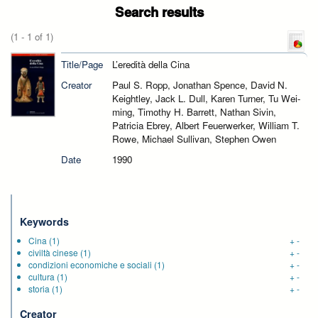
Search results
(1 - 1 of 1)
Title/Page
L’eredità della Cina
Creator
Paul S. Ropp, Jonathan Spence, David N.
Keightley, Jack L. Dull, Karen Turner, Tu Wei-
ming, Timothy H. Barrett, Nathan Sivin,
Patricia Ebrey, Albert Feuerwerker, William T.
Rowe, Michael Sullivan, Stephen Owen
Date
1990
Keywords
Cina
(1)
+
-
civiltà cinese
(1)
+
-
condizioni economiche e sociali
(1)
+
-
cultura
(1)
+
-
storia
(1)
+
-
Creator