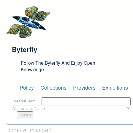
Skip to main content
Byterfly
Follow The Byterfly And Enjoy Open
Knowledge
Policy
Collections
Providers
Exhibitions
Search Term
You are here
(x)
Home
»
William T. Rowe