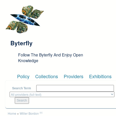
Skip to main content
Byterfly
Follow The Byterfly And Enjoy Open
Knowledge
Policy
Collections
Providers
Exhibitions
Search Term
You are here
(x)
Home
»
Willer Bordon