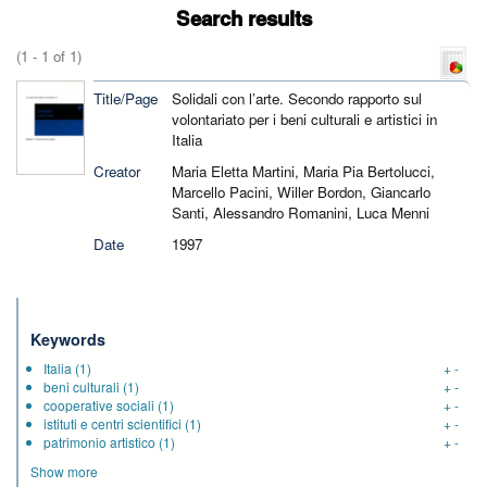
Search results
(1 - 1 of 1)
Title/Page
Solidali con l’arte. Secondo rapporto sul
volontariato per i beni culturali e artistici in
Italia
Creator
Maria Eletta Martini, Maria Pia Bertolucci,
Marcello Pacini, Willer Bordon, Giancarlo
Santi, Alessandro Romanini, Luca Menni
Date
1997
Keywords
Italia
(1)
+
-
beni culturali
(1)
+
-
cooperative sociali
(1)
+
-
istituti e centri scientifici
(1)
+
-
patrimonio artistico
(1)
+
-
Show more