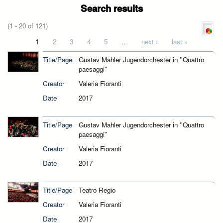
Search results
(1 - 20 of 121)
Pages
1
2
3
4
5
…
next ›
last »
Title/Page
Gustav Mahler Jugendorchester in ''Quattro
paesaggi''
Creator
Valeria Fioranti
Date
2017
Title/Page
Gustav Mahler Jugendorchester in ''Quattro
paesaggi''
Creator
Valeria Fioranti
Date
2017
Title/Page
Teatro Regio
Creator
Valeria Fioranti
Date
2017