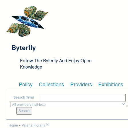
Skip to main content
Byterfly
Follow The Byterfly And Enjoy Open
Knowledge
Policy
Collections
Providers
Exhibitions
Search Term
You are here
(x)
Home
»
Valeria Fioranti