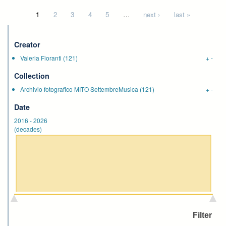
Pages
1
2
3
4
5
…
next ›
last »
Creator
Valeria Fioranti
(121)
+
-
Collection
Archivio fotografico MITO SettembreMusica
(121)
+
-
Date
2016
-
2026
(decades)