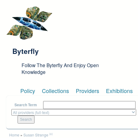
Skip to main content
Byterfly
Follow The Byterfly And Enjoy Open
Knowledge
Policy
Collections
Providers
Exhibitions
Search Term
You are here
(x)
Home
»
Susan Strange