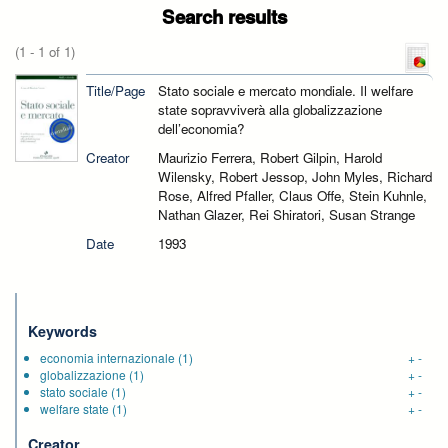
Search results
(1 - 1 of 1)
Title/Page
Stato sociale e mercato mondiale. Il welfare
state sopravviverà alla globalizzazione
dell’economia?
Creator
Maurizio Ferrera, Robert Gilpin, Harold
Wilensky, Robert Jessop, John Myles, Richard
Rose, Alfred Pfaller, Claus Offe, Stein Kuhnle,
Nathan Glazer, Rei Shiratori, Susan Strange
Date
1993
Keywords
economia internazionale
(1)
+
-
globalizzazione
(1)
+
-
stato sociale
(1)
+
-
welfare state
(1)
+
-
Creator