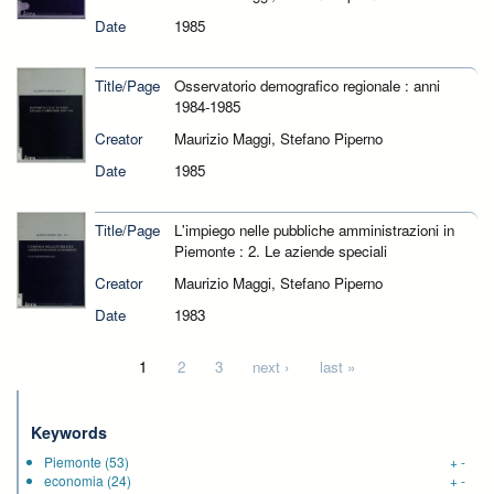
Date
1985
Title/Page
Osservatorio demografico regionale : anni
1984-1985
Creator
Maurizio Maggi, Stefano Piperno
Date
1985
Title/Page
L'impiego nelle pubbliche amministrazioni in
Piemonte : 2. Le aziende speciali
Creator
Maurizio Maggi, Stefano Piperno
Date
1983
Pages
1
2
3
next ›
last »
Keywords
Piemonte
(53)
+
-
economia
(24)
+
-