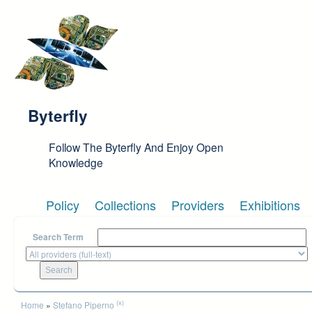
Skip to main content
Byterfly
Follow The Byterfly And Enjoy Open
Knowledge
Policy
Collections
Providers
Exhibitions
Search Term
You are here
(x)
Home
»
Stefano Piperno