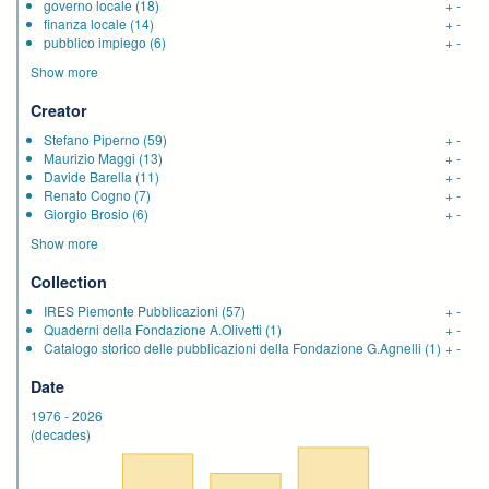
governo locale
(18)
+
-
finanza locale
(14)
+
-
pubblico impiego
(6)
+
-
Show more
Creator
Stefano Piperno
(59)
+
-
Maurizio Maggi
(13)
+
-
Davide Barella
(11)
+
-
Renato Cogno
(7)
+
-
Giorgio Brosio
(6)
+
-
Show more
Collection
IRES Piemonte Pubblicazioni
(57)
+
-
Quaderni della Fondazione A.Olivetti
(1)
+
-
Catalogo storico delle pubblicazioni della Fondazione G.Agnelli
(1)
+
-
Date
1976
-
2026
(decades)