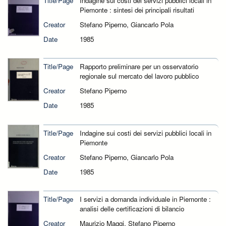
Title/Page
Indagine sui costi dei servizi pubblici locali in
Piemonte : sintesi dei principali risultati
Creator
Stefano Piperno, Giancarlo Pola
Date
1985
Title/Page
Rapporto preliminare per un osservatorio
regionale sul mercato del lavoro pubblico
Creator
Stefano Piperno
Date
1985
Title/Page
Indagine sui costi dei servizi pubblici locali in
Piemonte
Creator
Stefano Piperno, Giancarlo Pola
Date
1985
Title/Page
I servizi a domanda individuale in Piemonte :
analisi delle certificazioni di bilancio
Creator
Maurizio Maggi, Stefano Piperno