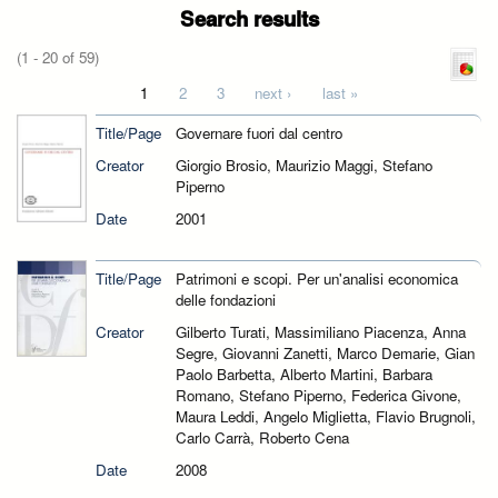
Search results
(1 - 20 of 59)
Pages
1
2
3
next ›
last »
Title/Page
Governare fuori dal centro
Creator
Giorgio Brosio, Maurizio Maggi, Stefano
Piperno
Date
2001
Title/Page
Patrimoni e scopi. Per un'analisi economica
delle fondazioni
Creator
Gilberto Turati, Massimiliano Piacenza, Anna
Segre, Giovanni Zanetti, Marco Demarie, Gian
Paolo Barbetta, Alberto Martini, Barbara
Romano, Stefano Piperno, Federica Givone,
Maura Leddi, Angelo Miglietta, Flavio Brugnoli,
Carlo Carrà, Roberto Cena
Date
2008