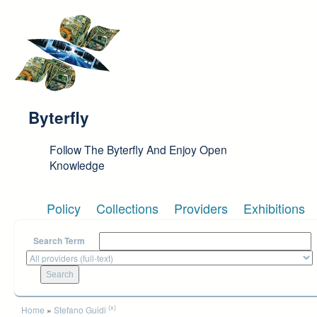
Skip to main content
Byterfly
Follow The Byterfly And Enjoy Open
Knowledge
Policy
Collections
Providers
Exhibitions
Search Term
You are here
(x)
Home
»
Stefano Guidi