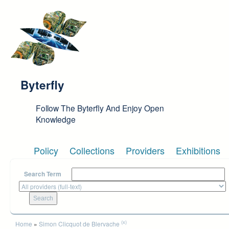
Skip to main content
Byterfly
Follow The Byterfly And Enjoy Open
Knowledge
Policy
Collections
Providers
Exhibitions
Search Term
You are here
(x)
Home
»
Simon Clicquot de Blervache