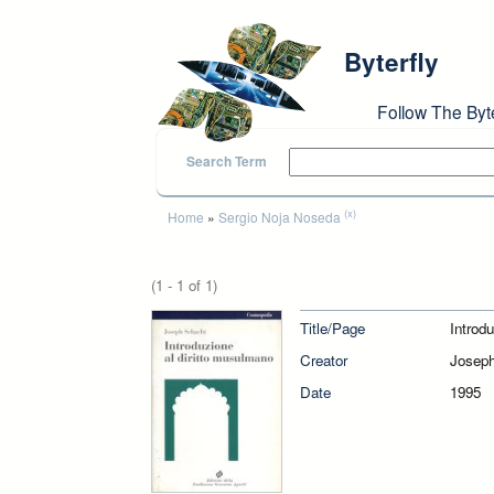
Skip to main content
Byterfly
Follow The Byt
Search Term
You are here
(x)
Home
»
Sergio Noja Noseda
(1 - 1 of 1)
Title/Page
Introd
Creator
Joseph
Date
1995