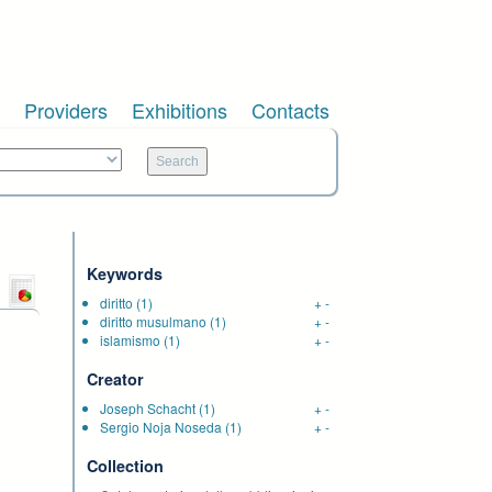
Providers
Exhibitions
Contacts
Keywords
diritto
(1)
+
-
diritto musulmano
(1)
+
-
islamismo
(1)
+
-
Creator
Joseph Schacht
(1)
+
-
Sergio Noja Noseda
(1)
+
-
Collection