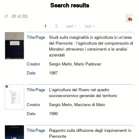
Search results
(1 - 20 of 22)
Pages
1
2
next ›
last »
Title/Page
Studi sulla marginalità in agricoltura in un'area
del Piemonte : l'agricoltura del comprensorio di
Mondovì attraverso i censimenti e le analisi
aziendali
Creator
Sergio Merlo, Mario Padovan
Date
1987
Title/Page
L'agricoltura del Roero nel quadro
socioeconomico generale del territorio
Creator
Sergio Merlo, Marziano di Maio
Date
1990
Title/Page
Rapporto sulla diffusione degli inquinamenti in
Piemonte