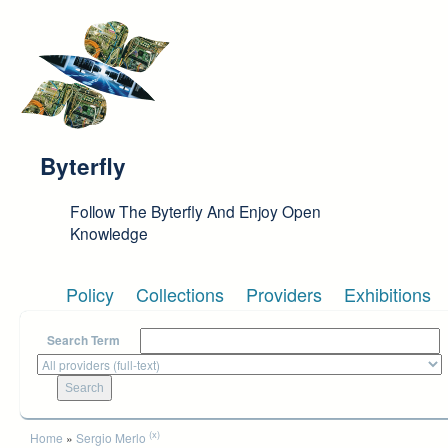
Skip to main content
Byterfly
Follow The Byterfly And Enjoy Open
Knowledge
Policy
Collections
Providers
Exhibitions
Search Term
You are here
(x)
Home
»
Sergio Merlo