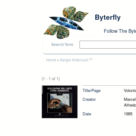
Skip to main content
Byterfly
Follow The Byt
Search Term
You are here
(x)
Home
»
Sergio Antonucci
(1 - 1 of 1)
Title/Page
Volonta
Creator
Marcel
Alfred
Date
1985