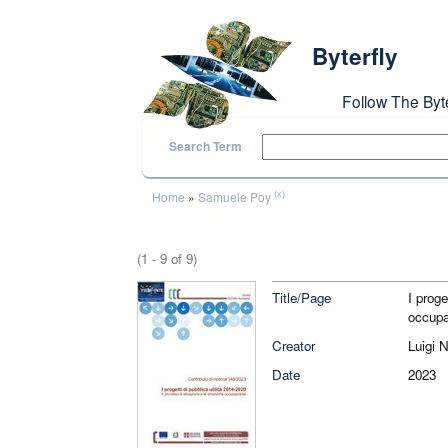
Skip to main content
Byterfly
Follow The Byt
Search Term
You are here
(x)
Home
»
Samuele Poy
(1 - 9 of 9)
Title/Page
I proge
occupa
Creator
Luigi 
Date
2023