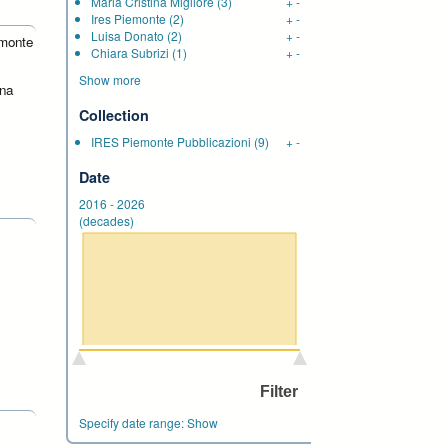
Maria Cristina Migliore
(3)
+
-
Ires Piemonte
(2)
+
-
Luisa Donato
(2)
+
-
emonte
Chiara Subrizi
(1)
+
-
Show more
ena
Collection
IRES Piemonte Pubblicazioni
(9)
+
-
Date
2016
-
2026
(decades)
Specify date range:
Show