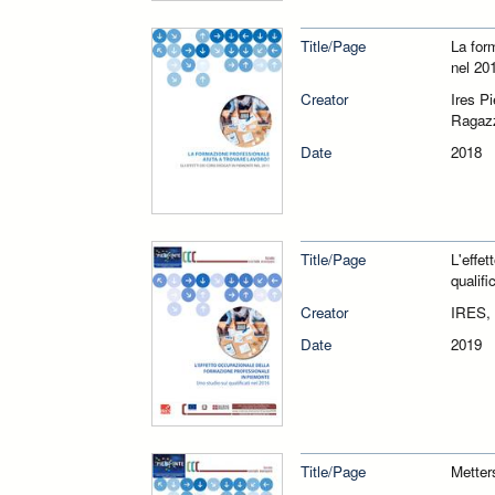
Title/Page
La form
nel 20
Creator
Ires P
Ragazz
Date
2018
Title/Page
L'effe
qualifi
Creator
IRES, 
Date
2019
Title/Page
Metters