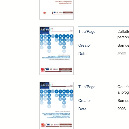
Title/Page
L’effe
person
Creator
Samue
Date
2022
Title/Page
Contri
al pro
Creator
Samue
Date
2023