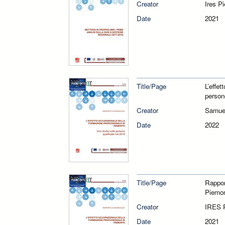
Creator
Ires P
Date
2021
Title/Page
L’effe
person
Creator
Samue
Date
2022
Title/Page
Rappor
Piemon
Creator
IRES P
Date
2021