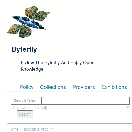
Skip to main content
Byterfly
Follow The Byterfly And Enjoy Open
Knowledge
Policy
Collections
Providers
Exhibitions
Search Term
You are here
(x)
Home
»
Rudolph J. Vecoli