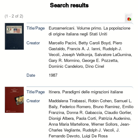
Search results
(1 - 2 of 2)
Title/Page
Euroamericani. Volume primo. La popolazione
di origine italiana negli Stati Uniti
Creator
Marcello Pacini, Betty Caroli Boyd, Piero
Gastaldo, Francis A. J. Ianni, Rudolph J.
Vecoli, Joseph Velikonja, Salvatore LaGumina,
Gary R. Mormino, George E. Pozzetta,
Dominic Candeloro, Dino Cinel
Date
1987
Title/Page
Itinera. Paradigmi delle migrazioni italiane
Creator
Maddalena Tirabassi, Robin Cohen, Samuel L.
Baily, Federico Romero, Bruno Ramirez, Emilio
Franzina, Donna R. Gabaccia, Claudio Gorlier,
Dionigi Albera, Paola Corti, Patrizia Audenino,
Anna Maria Martellone, Werner Sollors, Jean-
Charles Vegliante, Rudolph J. Vecoli, J.
Fernando Devoto, Luigi De Rosa